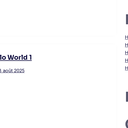
H
H
H
lo World 1
H
H
8 août 2025