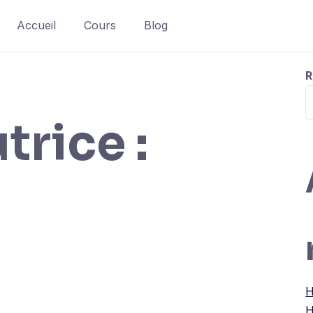
Accueil
Cours
Blog
R
trice :
H
H