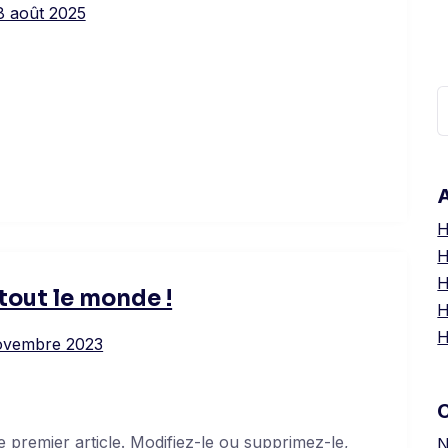
8 août 2025
R
A
H
H
H
tout le monde !
H
H
ovembre 2023
 premier article. Modifiez-le ou supprimez-le,
N