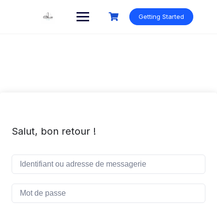
Skip
to
Getting Started
content
Salut, bon retour !